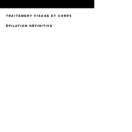
TRAITEMENT VISAGE ET CORPS
ÉPILATION DÉFINITIVE
minceur
02 51 94 19 82
Résidence le 55, Rue Jeanne d'Arc
85600 Montaigu - Vendée
Nos horaires
Lundi au vendredi
09:00 - 18:00
Mentions légales
Cosmos-e - L'univers high tech de
l'esthétique