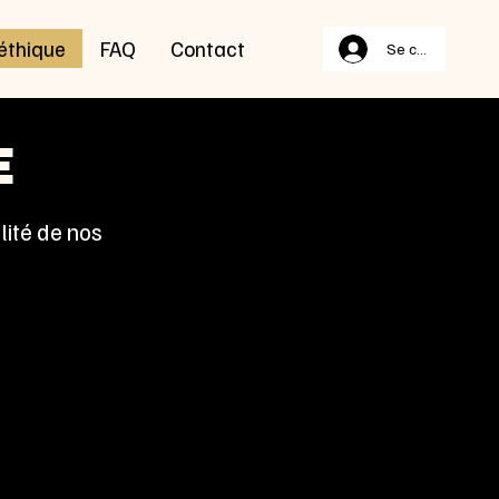
éthique
FAQ
Contact
Se connecter
e
lité de nos
ne esthétique en
ituts de beauté.
thétiques haut de
ppareil Procyon,
onnels.