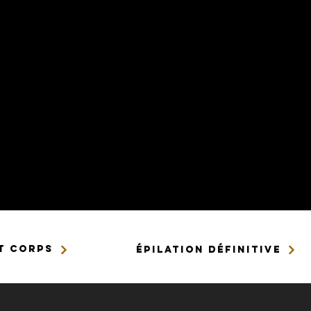
tiques ne sont pas testés sur les animaux (selon le Rè
9 du Parlement européen).
T CORPS
ÉPILATION DÉFINITIVE