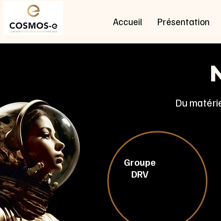
Accueil
Présentation
Du matérie
Depuis 19
Groupe
Espagne, 
DRV
En Europe
gamme, 10
est un le