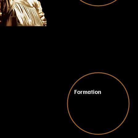
Le groupe
et dévelo
de santé.
du secteu
Formation
Notre esp
Chaque p
condition
Nos forma
L'objecti
vous puis