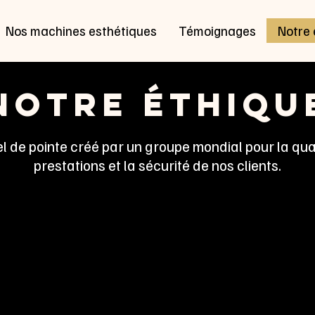
Nos machines esthétiques
Témoignages
Notre 
notre éthiqu
l de pointe créé par un groupe mondial pour la qua
prestations et la sécurité de nos clients.
67, le Groupe DRV est une référence dans le domai
reconnu pour sa collaboration avec les plus grands inst
, il se distingue par la fabrication d’équipements es
0 % européens. Sa filiale RAMASON, conceptrice de l’a
ader dans la production d’appareils esthétiques professi